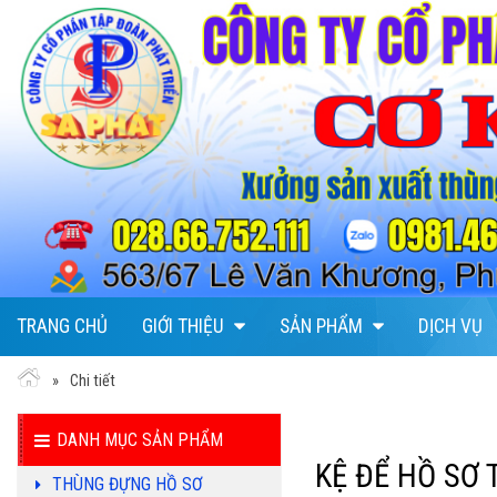
TRANG CHỦ
GIỚI THIỆU
SẢN PHẨM
DỊCH VỤ
Chi tiết
DANH MỤC SẢN PHẨM
KỆ ĐỂ HỒ SƠ 
THÙNG ĐỰNG HỒ SƠ