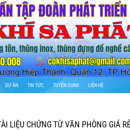
DỰ ÁN
TIN TỨC
TUYỂN DỤNG
LIÊN HỆ
TÀI LIỆU CHỨNG TỪ VĂN PHÒNG GIÁ RẺ