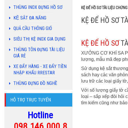
THÙNG INOX ĐỰNG HỒ SƠ
KỆ ĐỂ HỒ SƠ TÀI LIỆU CHỨNG
KỆ SẮT ĐA NĂNG
KỆ ĐỂ HỒ SƠ T
QUẢ CẦU THÔNG GIÓ
SIÊU THỊ KỆ INOX GIA DỤNG
KỆ ĐỂ HỒ SƠ
TÀ
THÙNG TÔN ĐỰNG TÀI LIỆU
XƯỞNG CƠ KHÍ SA PHÁT 
GIÁ RẺ
lượng, mẫu mã đẹp phù 
XE ĐẨY HÀNG - XE ĐẨY TIỀN
Sử dụng kệ sắt thương 
NHẬP KHẨU RRESTAR
sách hay các văn phòng
lưu trữ các loại giấy 
THÙNG ĐỰNG ĐỒ NGHỀ
Với số lượng giấy tờ c
loại – sắp xếp đòi hỏi 
HỖ TRỢ TRỰC TUYẾN
tìm kiếm cũng như bảo q
Hotline
09
8.146.000.8