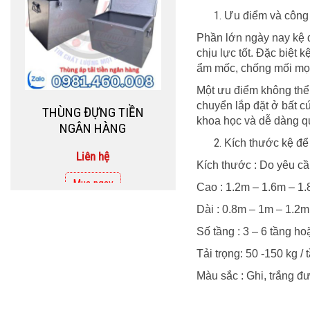
THÙNG ĐỰNG TIỀN
Ưu điểm và công
NGÂN HÀNG
Phần lớn ngày nay kệ để
chịu lực tốt. Đặc biệt 
Liên hệ
ẩm mốc, chống mối mọt 
Mua ngay
Một ưu điểm không thể
chuyển lắp đặt ở bất 
khoa học và dễ dàng qu
Kích thước kệ để 
Kích thước : Do yêu cầu
Cao : 1.2m – 1.6m – 1.
Dài : 0.8m – 1m – 1.2m
Số tầng : 3 – 6 tầng h
Tải trọng: 50 -150 kg /
THÙNG INOX ĐỰNG
Màu sắc : Ghi, trắng đ
TIỀN NGÂN HÀNG