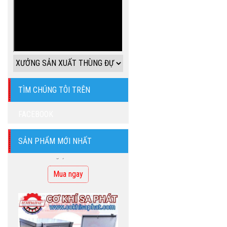
HỘP ĐỰNG ĐỒ CÁ
NHÂN 20X10X10
Giá bán: 170.000 VNĐ
Giá công ty: 350.000 VNĐ
TÌM CHÚNG TÔI TRÊN
Mua ngay
FACEBOOK
SẢN PHẨM MỚI NHẤT