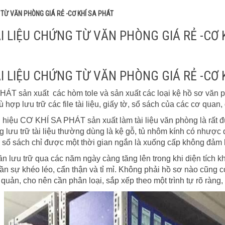
 TỪ VĂN PHÒNG GIÁ RẺ -CƠ KHÍ SA PHÁT
ÀI LIỆU CHỨNG TỪ VĂN PHÒNG GIÁ RẺ -CƠ 
I LIỆU CHỨNG TỪ VĂN PHÒNG GIÁ RẺ -CƠ 
sản xuất các hòm tole và sản xuất các loại kệ hồ sơ văn ph
hợp lưu trữ các file tài liệu, giấy tờ, sổ sách của các cơ quan
hiệu CƠ KHÍ SA PHÁT sản xuất làm tài liệu văn phòng là rất đún
 lưu trữ tài liệu thường dùng là kệ gỗ, tủ nhôm kính có nhược
tờ, sổ sách chỉ được một thời gian ngắn là xuống cấp không đảm 
ần lưu trữ qua các năm ngày càng tăng lên trong khi diện tích k
cần sự khéo léo, cẩn thận và tỉ mỉ. Không phải hồ sơ nào cũng c
uản, cho nên cần phân loại, sắp xếp theo một trình tự rõ ràng, 