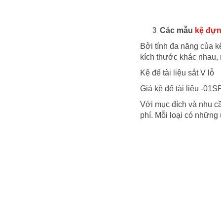
Các mẫu
kệ đựn
Bởi tính đa năng của k
kích thước khác nhau,
Kệ để tài liệu sắt V lỗ
Giá kệ để tài liệu -0
CỬA KHO TIỀN NGÂN
Với mục đích và nhu cầ
HÀNG
phí. Mỗi loại có nhữn
Liên hệ
Mua ngay