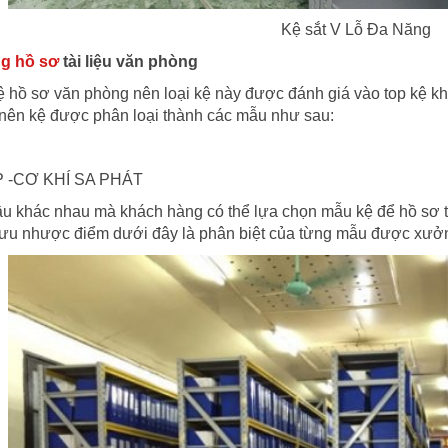
Kệ sắt V Lỗ Đa Năng
g hồ sơ
tài liệu văn phòng
ệ hồ sơ văn phòng nên loại kệ này được đánh giá vào top kệ kh
 nên kệ được phân loại thành các mẫu như sau:
1SP -CƠ KHÍ SA PHÁT
u khác nhau mà khách hàng có thể lựa chọn mẫu kệ để hồ sơ tà
g ưu nhược điểm dưới đây là phân biệt của từng mẫu được x