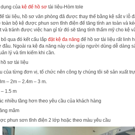
 dụng của
kệ để hồ sơ
tài liệu-Hòm tole
 tài liệu, hồ sơ văn phòng đã được thay thế bằng kệ sắt v lỗ đa
kệ toàn bộ kệ được phun sơn tĩnh điện để tăng tính an toàn và k
và tránh được việc han gỉ từ đó sẽ tăng tính thẩm mỹ cho kệ v
 bỏ qua đó kết cấu lắp
đặt kệ đa năng
để hồ sơ tài liệu rất linh
cứ đâu. Ngoài ra kệ đa năng này còn giúp người dùng dễ dàng 
ản lý và tìm kiếm khi cần.
hồ sơ tài liệu
 của từng đơn vị, tổ chức nên công ty chúng tôi sẽ sản xuất trự
8m – 2m – 2.4m – 3 m.
 – 1.5 m
oặc nhiều tầng hơn theo yêu cầu của khách hàng
 tầng mâm
ược phun sơn tĩnh điện 2 lớp hoặc theo màu yêu cầu